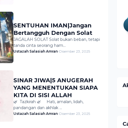
SENTUHAN IMAN|Jangan
Bertangguh Dengan Solat
JAGALAH SOLAT Solat bukan beban, tetapi
tanda cinta seorang ham…
Ustazah Salasiah Amran
-
Disember 23, 2025
SINAR JIWA|5 ANUGERAH
A
YANG MENENTUKAN SIAPA
KITA DI SISI ALLAH
🌿 Tazkirah 🌿 Hati, amalan, lidah,
pandangan dan akhlak …
Ustazah Salasiah Amran
-
Disember 23, 2025
Ca