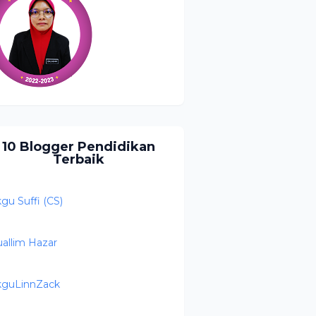
10 Blogger Pendidikan
Terbaik
kgu Suffi (CS)
allim Hazar
kguLinnZack