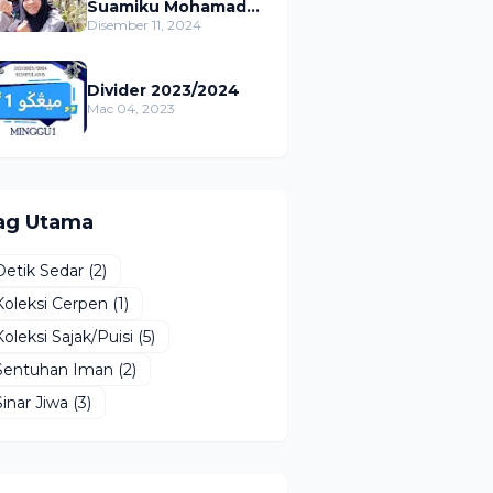
kebahagiaan, dan
Suamiku Mohamad
kesuksesan didunia
Asri Shaari)
Disember 11, 2024
dan akhirat.
Divider 2023/2024
Mac 04, 2023
ag Utama
Detik Sedar
(2)
Koleksi Cerpen
(1)
Koleksi Sajak/Puisi
(5)
Sentuhan Iman
(2)
Sinar Jiwa
(3)