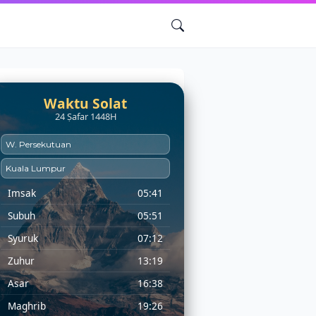
Waktu Solat
24 Ṣafar 1448H
Imsak
05:41
Subuh
05:51
Syuruk
07:12
Zuhur
13:19
Asar
16:38
Maghrib
19:26