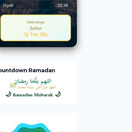
Isyak
20:38
Seterusnya:
Zuhur
5j 1m 37s
ountdown Ramadan
اللهم بلّغنا رمضان
اللهم صلّ على سيدنا محمد ﷺ
🌙 Ramadan Mubarak 🌙