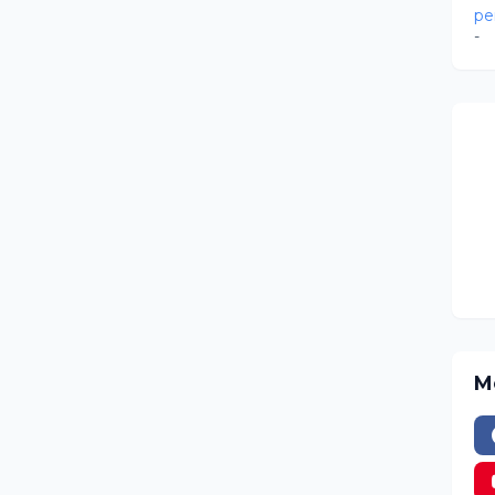
pe
-
M