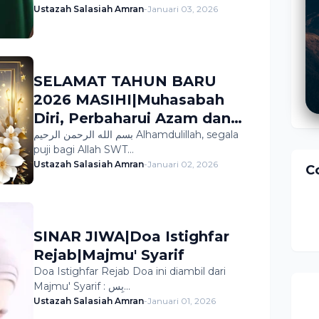
Ustazah Salasiah Amran
-
Januari 03, 2026
SELAMAT TAHUN BARU
2026 MASIHI|Muhasabah
Diri, Perbaharui Azam dan
Kuatkan Iman & Taqwa
بسم الله الرحمن الرحيم Alhamdulillah, segala
puji bagi Allah SWT…
Ustazah Salasiah Amran
-
Januari 02, 2026
C
SINAR JIWA|Doa Istighfar
Rejab|Majmu' Syarif
Doa Istighfar Rejab Doa ini diambil dari
Majmu' Syarif : بِس…
Ustazah Salasiah Amran
-
Januari 01, 2026