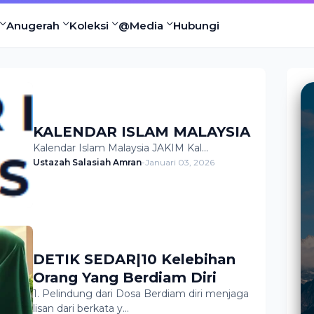
Anugerah
Koleksi
@Media
Hubungi
KALENDAR ISLAM MALAYSIA
Kalendar Islam Malaysia JAKIM Kal…
Ustazah Salasiah Amran
-
Januari 03, 2026
DETIK SEDAR|10 Kelebihan
Orang Yang Berdiam Diri
1. Pelindung dari Dosa Berdiam diri menjaga
lisan dari berkata y…