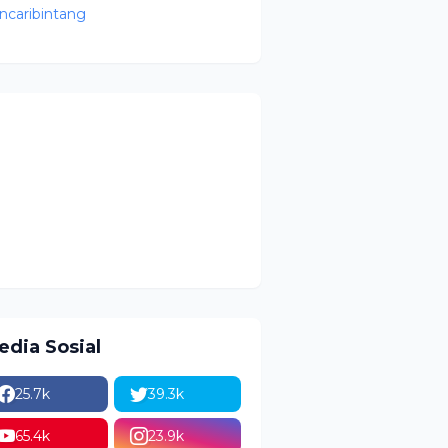
ncaribintang
edia Sosial
25.7k
39.3k
65.4k
23.9k