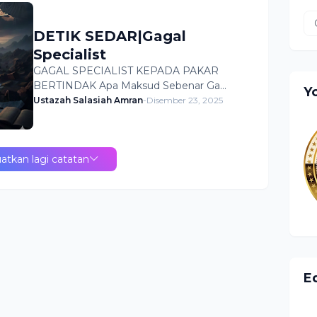
DETIK SEDAR|Gagal
Specialist
GAGAL SPECIALIST KEPADA PAKAR
BERTINDAK Apa Maksud Sebenar Ga…
Y
Ustazah Salasiah Amran
-
Disember 23, 2025
atkan lagi catatan
E